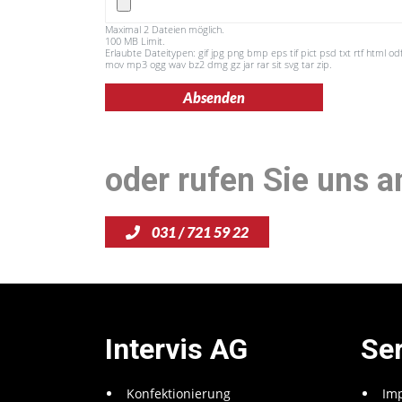
Maximal 2 Dateien möglich.
100 MB Limit.
Erlaubte Dateitypen: gif jpg png bmp eps tif pict psd txt rtf html od
mov mp3 ogg wav bz2 dmg gz jar rar sit svg tar zip.
oder rufen Sie uns a
031 / 721 59 22
Intervis AG
Se
Konfektionierung
Im