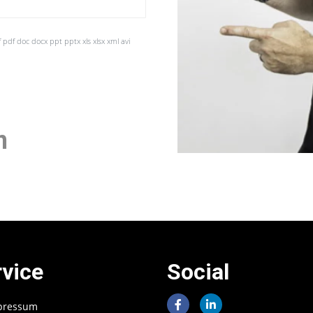
f pdf doc docx ppt pptx xls xlsx xml avi
n
rvice
Social
pressum