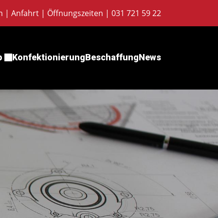
m
|
Anfahrt
|
Öffnungszeiten
|
031 721 59 22
p
Konfektionierung
Beschaffung
News